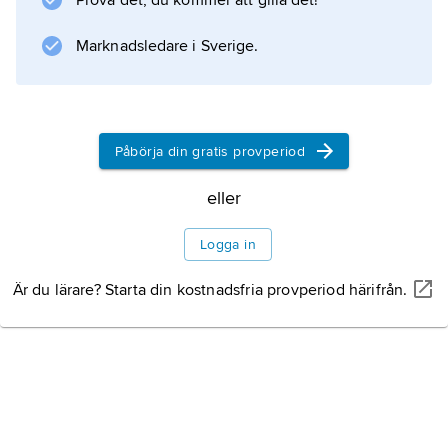
Information om artikeln
Prova det, du kommer att gilla det!
Marknadsledare i Sverige.
Påbörja din gratis provperiod
eller
Logga in
Är du lärare? Starta din kostnadsfria provperiod härifrån.