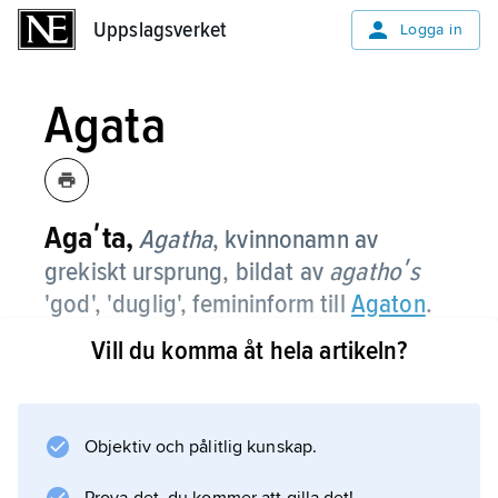
Uppslagsverket
Uppslagsverket
Logga in
Agata
Agaʹta,
Agatha
,
kvinnonamn av
grekiskt ursprung, bildat av
agathoʹs
'god', 'duglig', femininform till
Agaton
.
Vill du komma åt hela artikeln?
Namnet har funnits i svenskan sedan 1300-
talet, men är numera mycket ovanligt.
Objektiv och pålitlig kunskap.