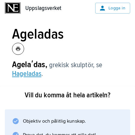
Uppslagsverket
Uppslagsverket
Logga in
Ageladas
Agelaʹdas,
grekisk skulptör, se
Hageladas
.
Vill du komma åt hela artikeln?
Information om artikeln
Objektiv och pålitlig kunskap.