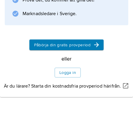
Prova det, du kommer att gilla det!
Marknadsledare i Sverige.
Påbörja din gratis provperiod
eller
Logga in
Är du lärare? Starta din kostnadsfria provperiod härifrån.