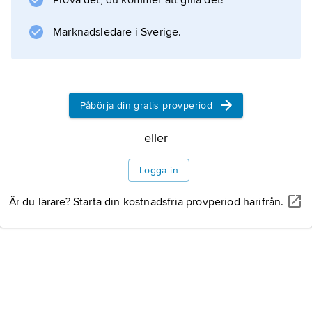
Prova det, du kommer att gilla det!
Marknadsledare i Sverige.
Information om artikeln
Påbörja din gratis provperiod
eller
Logga in
Är du lärare? Starta din kostnadsfria provperiod härifrån.