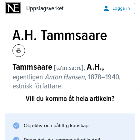
Uppslagsverket
Uppslagsverket
Logga in
A.H. Tammsaare
Tammsaare
A.H.,
,
[taʹm:sa:rɛ]
egentligen
Anton Hansen
,
1878–1940,
estnisk författare.
Vill du komma åt hela artikeln?
Mest känd i Tammsaares stora produktion är
romansviten
Tõde ja õigus
(’Sanning och rätt’, 1–5, 1926–33), en skildring
Objektiv och pålitlig kunskap.
av bondesamhälle och av urbanisering.