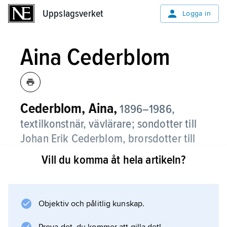
Uppslagsverket
Uppslagsverket
Logga in
Aina Cederblom
Cederblom, Aina,
1896–1986,
textilkonstnär, vävlärare; sondotter till
Johan Erik Cederblom, brorsdotter till
Gerda Cederblom.
Vill du komma åt hela artikeln?
Hon blev känd som äventyrerska då hon
1931–38 företog tre ensamresor med små
motorbåtar till Svarta havet, Grönland och
Objektiv och pålitlig kunskap.
Fjärran Östern.