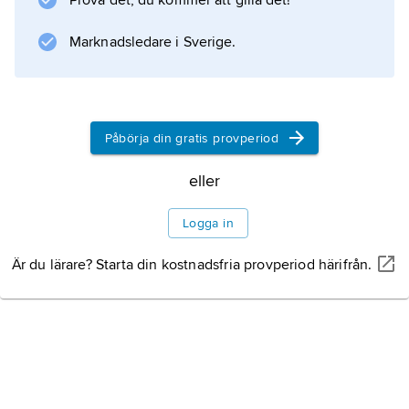
Prova det, du kommer att gilla det!
Marknadsledare i Sverige.
Information om artikeln
Påbörja din gratis provperiod
eller
Logga in
Är du lärare? Starta din kostnadsfria provperiod härifrån.