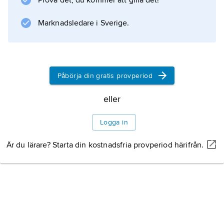
Prova det, du kommer att gilla det!
ledde till att Filip II med en stor armé ryckte
djupt in i Grekland.
Marknadsledare i Sverige.
Information om artikeln
Påbörja din gratis provperiod
eller
Logga in
Är du lärare? Starta din kostnadsfria provperiod härifrån.