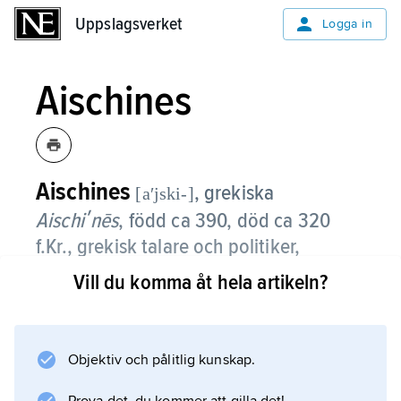
Uppslagsverket
Uppslagsverket
Logga in
Aischines
Aischines
, grekiska
[aʹjski-]
Aischiʹnēs
,
född ca 390, död ca 320
f.Kr., grekisk talare och politiker,
verksam i Athen.
Vill du komma åt hela artikeln?
Aischines var det makedonienvänliga partiets
förespråkare och därmed bitter opponent mot
nationalistledaren Demosthenes. År 339 f.Kr.
Objektiv och pålitlig kunskap.
var han i hög grad ansvarig för det krig som