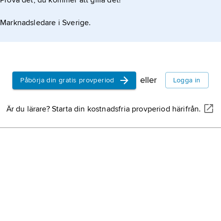
Prova det, du kommer att gilla det!
Marknadsledare i Sverige.
eller
Påbörja din gratis provperiod
Logga in
Är du lärare? Starta din kostnadsfria provperiod härifrån.