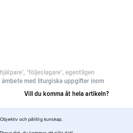
jälpare’, ’följeslagare’, egentligen
t ämbete med liturgiska uppgifter inom
Vill du komma åt hela artikeln?
tet 1972 i stift med romersk rit, men det har
ga lekmän, t.ex. att assistera vid nattvardsfirandet
Objektiv och pålitlig kunskap.