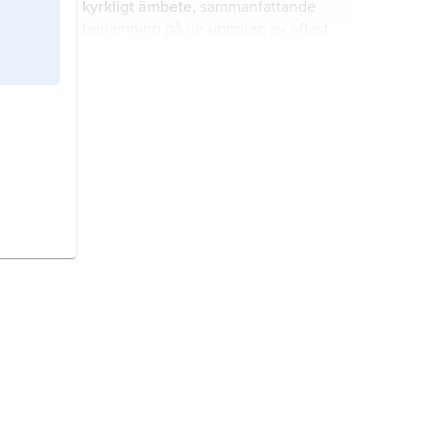
kyrkligt ämbete,
sammanfattande
(
katolicitet
).
benämning på de uppdrag av oftast
livsvarig karaktär som i kristna kyrkor
överlämnas genom en
vigningshandling med bön och
diakon
, en tjänst eller ett ämbete i
handpåläggning (”ordination”,
den kristna kyrkan.
”avskiljning”).
biskop
, i många kyrkosamfund
innehavare av det högsta kyrkliga
ämbetet.
stift
, kyrkligt förvaltningsområde,
styrt av
biskop
, i vissa fall av
abbot
.
liturgiska textilier,
parament
, enligt
kristen tradition sådan skrud som
bärs av de tjänstgörande vid
gudstjänsten eller sådan prydnad
som brukas för altaret.