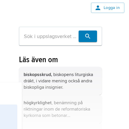
Logga in
Läs även om
biskopsskrud,
biskopens liturgiska
dräkt, i vidare mening också andra
biskopliga insignier.
högkyrklighet
, benämning på
riktningar inom de reformatoriska
kyrkorna som betonar
samhörigheten med urkyrkan
(
apostolicitet
) och med världskyrkan