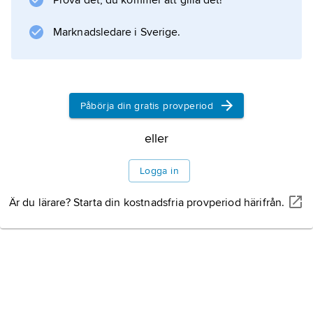
Prova det, du kommer att gilla det!
betalar andelsägarna en avgift.
Marknadsledare i Sverige.
Information om artikeln
Påbörja din gratis provperiod
eller
Logga in
Är du lärare? Starta din kostnadsfria provperiod härifrån.