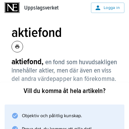
Uppslagsverket
Uppslagsverket
Logga in
aktiefond
aktiefond,
en fond som huvudsakligen
innehåller aktier, men där även en viss
del andra värdepapper kan förekomma.
Vill du komma åt hela artikeln?
En aktiefond investerar i aktier eller
aktierelaterade finansiella instrument.
Andelsägarna har del i fondens värde, men
inget inflytande över aktieportföljens
Objektiv och pålitlig kunskap.
förvaltning. För förvaltning av fondandelar