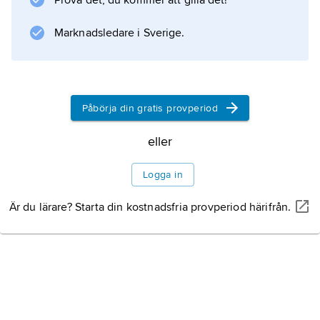
Prova det, du kommer att gilla det!
Marknadsledare i Sverige.
Påbörja din gratis provperiod
eller
Logga in
Är du lärare? Starta din kostnadsfria provperiod härifrån.