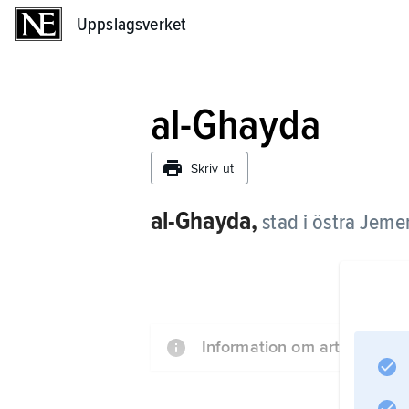
Uppslagsverket
Uppslagsverket
al-Ghayda
Skriv ut
al-Ghayda,
stad i östra Jeme
Information om artikeln