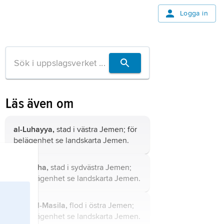
Logga in
Läs även om
al-Luhayya,
stad i västra Jemen; för
belägenhet se landskarta
Jemen
.
al-Mukha,
stad i sydvästra Jemen;
för belägenhet se landskarta
Jemen
.
Wadi al-Masila,
flod i östra Jemen;
för belägenhet se landskarta
Jemen
.