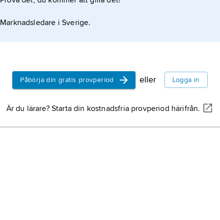
Prova det, du kommer att gilla det!
Marknadsledare i Sverige.
eller
Påbörja din gratis provperiod
Logga in
Är du lärare? Starta din kostnadsfria provperiod härifrån.