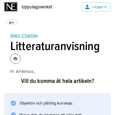
Uppslagsverket
Uppslagsverket
Logga in
Alain Chartier
Litteraturanvisning
H. Ahlenius,
Frankrikes litteratur under medeltiden
Vill du komma åt hela artikeln?
(1957).
Objektiv och pålitlig kunskap.
Information om artikeln