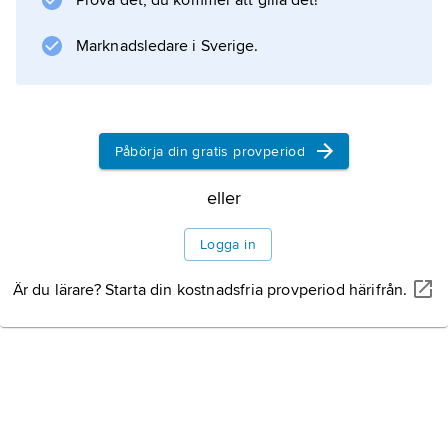
Prova det, du kommer att gilla det!
Marknadsledare i Sverige.
Påbörja din gratis provperiod
eller
Logga in
Är du lärare? Starta din kostnadsfria provperiod härifrån.