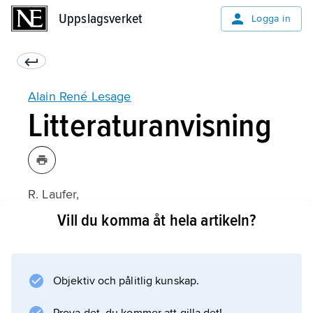
Uppslagsverket
Uppslagsverket
Logga in
Alain René Lesage
Litteraturanvisning
R. Laufer,
Lesage ou le métier de romancier
Vill du komma åt hela artikeln?
(1971).
Objektiv och pålitlig kunskap.
Information om artikeln