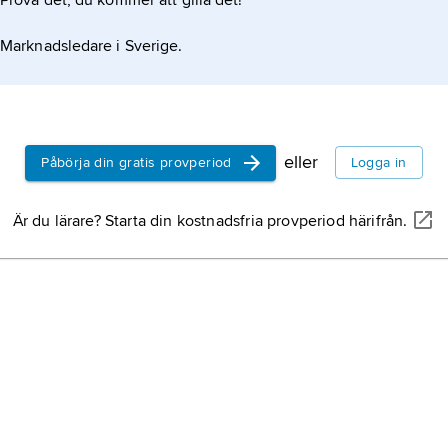
Prova det, du kommer att gilla det!
Marknadsledare i Sverige.
eller
Påbörja din gratis provperiod
Logga in
Är du lärare? Starta din kostnadsfria provperiod härifrån.