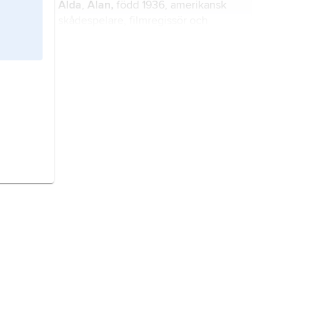
Alda
,
Alan,
född 1936, amerikansk
skådespelare, filmregissör och
manusförfattare.
jukebox
, myntautomat för spelande
av musik, med anor från en
automatisk fonograf presenterad i
San Francisco 1889.
Leiber and Stoller
, artistnamn för
Jerry Leiber
(1933–2011) och
Mike
Stoller
(född 1933), amerikanska
textförfattare, kompositörer och
producenter.
gospel,
vokal genre inom den
afroamerikanska musiken.
rock,
samlande genrebenämning på
musikstilar som vuxit fram ur
rock’n’roll sedan mitten av 1950-
talet.