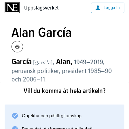
Uppslagsverket
Uppslagsverket
Logga in
Alan García
García
Alan,
,
1949–2019,
[garsiʹa]
peruansk politiker, president 1985–90
och 2006–11.
Vill du komma åt hela artikeln?
Alan García var ledare för APRA-partiet och
vann valet 1985 med ett radikalt nationalistiskt
och socialreformistiskt program. Hans politik
ledde till konflikt med USA, Internationella
Objektiv och pålitlig kunskap.
valutafonden (IMF) och det internationella