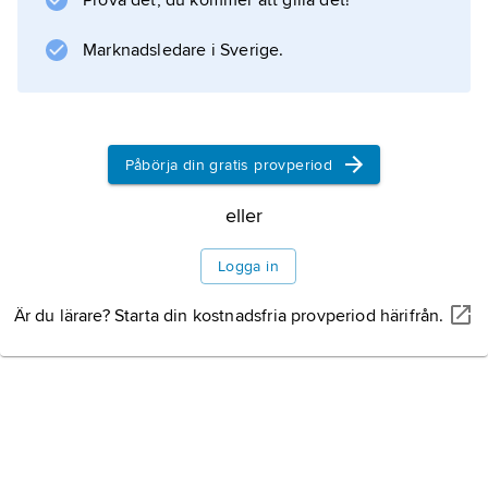
Prova det, du kommer att gilla det!
bankväsendet. Föga realistiska åtgärder
utmynnade i landets värsta ekonomiska kris
Marknadsledare i Sverige.
någonsin. Våldet ökade lavinartat, och en våg
av strejker skakade
Påbörja din gratis provperiod
Information om artikeln
eller
Logga in
Är du lärare? Starta din kostnadsfria provperiod härifrån.