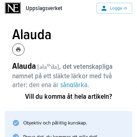
Uppslagsverket
Uppslagsverket
Logga in
Alauda
Alauda
u
,
det vetenskapliga
[ala
ʹda]
namnet på ett släkte lärkor med två
arter; den ena är
sånglärka
.
Vill du komma åt hela artikeln?
Information om artikeln
Objektiv och pålitlig kunskap.