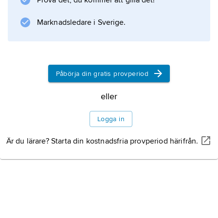
Prova det, du kommer att gilla det!
Marknadsledare i Sverige.
Påbörja din gratis provperiod
eller
Logga in
Är du lärare? Starta din kostnadsfria provperiod härifrån.