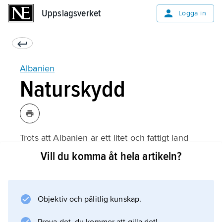
Uppslagsverket
Uppslagsverket
Logga in
Albanien
Naturskydd
Trots att Albanien är ett litet och fattigt land
fanns det 2010 15 nationalparker och ett
Vill du komma åt hela artikeln?
tjugotal andra skyddade områden, de flesta
små till ytan.
Objektiv och pålitlig kunskap.