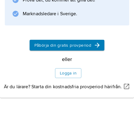
Prova det, du kommer att gilla det!
Information om artikeln
Marknadsledare i Sverige.
Påbörja din gratis provperiod
eller
Logga in
Är du lärare? Starta din kostnadsfria provperiod härifrån.