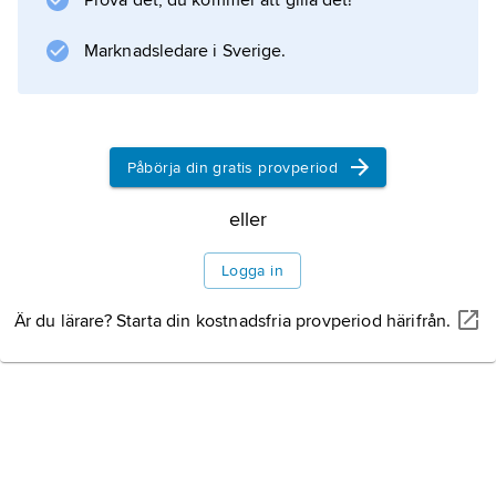
Prova det, du kommer att gilla det!
med rätt stort inslag
Marknadsledare i Sverige.
Information om artikeln
Påbörja din gratis provperiod
eller
Logga in
Är du lärare? Starta din kostnadsfria provperiod härifrån.