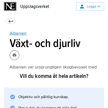
Uppslagsverket
Uppslagsverket
Logga in
Albanien
Växt- och djurliv
Albanien var ursprungligen skogbevuxet med
olika ekar, tallar, östlig avenbok och, på högre
Vill du komma åt hela artikeln?
höjd, bok, men skogarna har starkt reducerats
genom avverkning och hårt bete av får och
getter. Floran, som totalt omfattar ca 3 300
Objektiv och pålitlig kunskap.
arter högre växter, är en blandning av
mediterrana och centraleuropeiska element