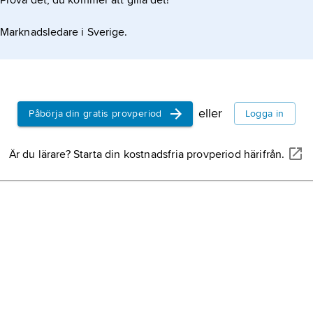
Prova det, du kommer att gilla det!
Marknadsledare i Sverige.
eller
Påbörja din gratis provperiod
Logga in
Är du lärare? Starta din kostnadsfria provperiod härifrån.