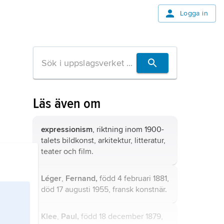
Logga in
Läs även om
expressionism
, riktning inom 1900-
talets bildkonst, arkitektur, litteratur,
teater och film.
Léger
,
Fernand,
född 4 februari 1881,
död 17 augusti 1955, fransk konstnär.
Klee
,
Paul,
född 18 december 1879,