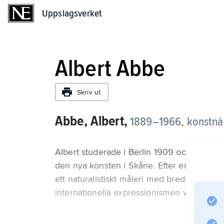
Uppslagsverket
Uppslagsverket
Albert Abbe
Skriv ut
Abbe, Albert,
1889–1966, konstnä
Albert studerade i Berlin 1909 och i Paris 
den nya konsten i Skåne. Efter en mera e
ett naturalistiskt måleri med bred penselför
internationella expressionismen var tydligt.