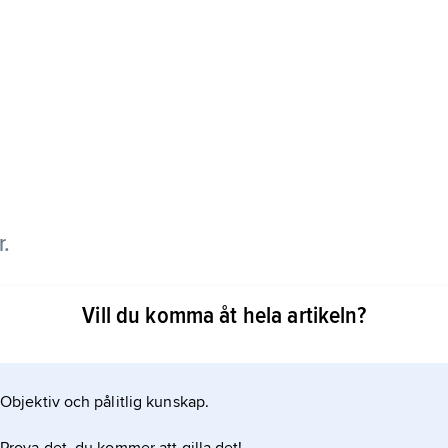
r.
1910 och var en av de tidigaste representanterna för
Vill du komma åt hela artikeln?
xperimenterande ungdomsperiod övergick han till
ing och hög kolorit, i vilket inflytandet från den
Objektiv och pålitlig kunskap.