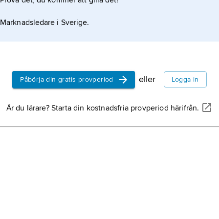
Prova det, du kommer att gilla det!
Marknadsledare i Sverige.
eller
Påbörja din gratis provperiod
Logga in
Är du lärare? Starta din kostnadsfria provperiod härifrån.