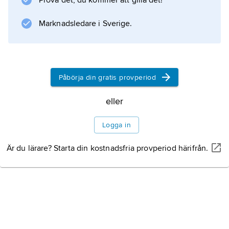
Prova det, du kommer att gilla det!
Marknadsledare i Sverige.
Påbörja din gratis provperiod
eller
Logga in
Är du lärare? Starta din kostnadsfria provperiod härifrån.