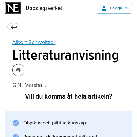
Uppslagsverket
Uppslagsverket
Logga in
Albert Schweitzer
Litteraturanvisning
G.N. Marshall,
As Understanding of Albert Schweitzer
Vill du komma åt hela artikeln?
(1966).
Objektiv och pålitlig kunskap.
Information om artikeln