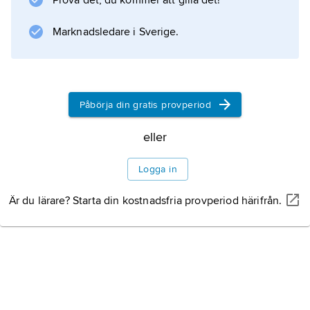
Prova det, du kommer att gilla det!
Marknadsledare i Sverige.
Påbörja din gratis provperiod
eller
Logga in
Är du lärare? Starta din kostnadsfria provperiod härifrån.