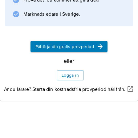
Prova det, du kommer att gilla det!
Marknadsledare i Sverige.
Påbörja din gratis provperiod
eller
Logga in
Är du lärare? Starta din kostnadsfria provperiod härifrån.