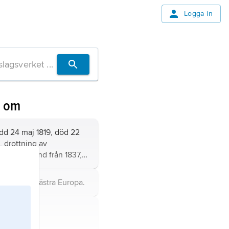
Logga in
n om
dd 24 maj 1819, död 22
, drottning av
ien och Irland från 1837,
av Indien från 1876.
ien,
stat i västra Europa.
erna,
stat i
ropa.