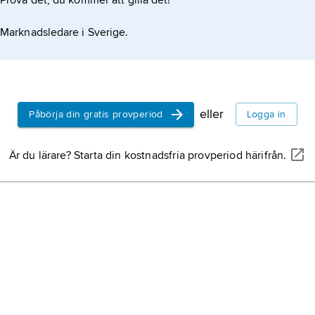
Prova det, du kommer att gilla det!
Sverige,
st
Marknadsledare i Sverige.
halvön, nor
Finland,
sta
eller
Påbörja din gratis provperiod
Logga in
Är du lärare? Starta din kostnadsfria provperiod härifrån.