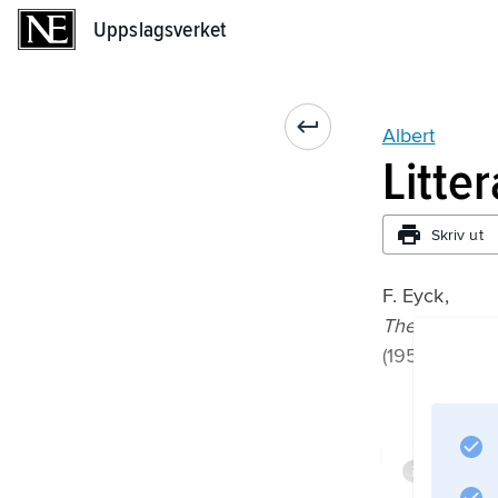
Uppslagsverket
Uppslagsverket
Albert
Litte
Skriv ut
F. Eyck,
The Prince Co
(1959);
Infor