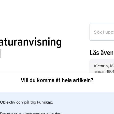
raturanvisning
Läs äve
Victoria,
fö
januari 1901
nsort: A Political Biography
Storbritann
Vill du komma åt hela artikeln?
kejsarinna 
Storbritann
Objektiv och pålitlig kunskap.
Nederländ
mation om artikeln
Nordvästeu