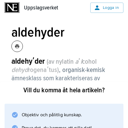
Uppslagsverket
Uppslagsverket
Logga in
aldehyder
aldehyʹder
(av nylatin
aʹl
cohol
dehyd
rogenaʹtus)
,
organisk-kemisk
ämnesklass som karakteriseras av
aldehydgruppen, –CHO, vilken är direkt
Vill du komma åt hela artikeln?
bunden till en annan kolatom eller till en
väteatom (formaldehyd, H
CO).
2
Objektiv och pålitlig kunskap.
Aldehydgruppen ger aldehyderna deras
kemiska egenskaper, som består i