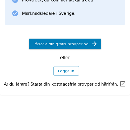
Prova det, du kommer att gilla det!
additionsreaktioner till karbonylgruppen (C=O),
reaktioner betingade av att aldehydgruppen
Marknadsledare i Sverige.
aktiverar kolvätebindningar på den intill
belägna kolatomen samt
reduktions/oxidationsprocesser.
Påbörja din gratis provperiod
eller
Information om artikeln
Logga in
Är du lärare? Starta din kostnadsfria provperiod härifrån.