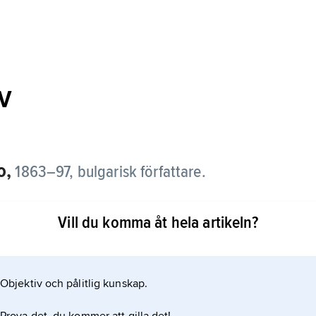
v
o,
1863–97, bulgarisk författare.
uellt av politiska skäl, hann bara ge ut två
Vill du komma åt hela artikeln?
assiska: reseberättelsen
resksamlingen
Objektiv och pålitlig kunskap.
 en satir över den tidstypiske ekonomiske