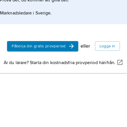
Prova det, du kommer att gilla det!
Marknadsledare i Sverige.
eller
Påbörja din gratis provperiod
Logga in
Är du lärare? Starta din kostnadsfria provperiod härifrån.