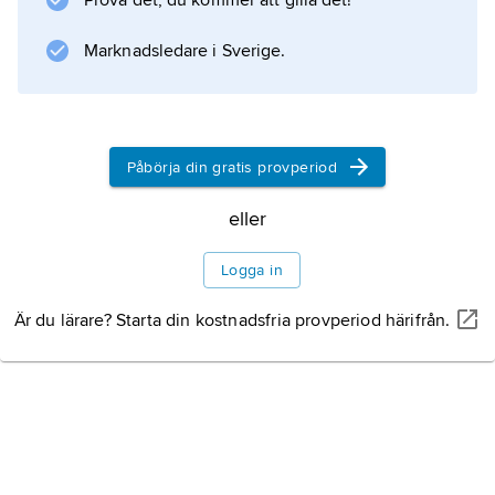
Prova det, du kommer att gilla det!
Marknadsledare i Sverige.
Påbörja din gratis provperiod
eller
Logga in
Är du lärare? Starta din kostnadsfria provperiod härifrån.