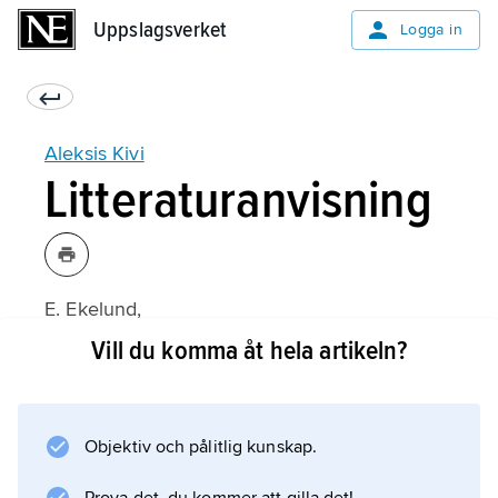
Uppslagsverket
Uppslagsverket
Logga in
Aleksis Kivi
Litteraturanvisning
E. Ekelund,
Aleksis Kivi
Vill du komma åt hela artikeln?
(1960);
Objektiv och pålitlig kunskap.
Information om artikeln