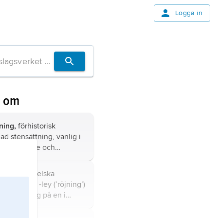
Logga in
n om
ning,
förhistorisk
d stensättning, vanlig i
ellansverige och
de i övriga Norden,
h norra Tyskland.
 de fornengelska
leigh eller -ley (’röjning’)
, benämning på en i
retsar existerande
kaplig föreställning om