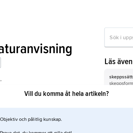
raturanvisning
Läs äve
skeppssätt
,
skeppsforma
 till medeltidsbonde
Syd- och M
Vill du komma åt hela artikeln?
förekomman
Baltikum oc
leylinje
(av
ändelserna -
i ortsnamn)
Objektiv och pålitlig kunskap.
mation om artikeln
nyandliga k
kvasivetens