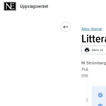
Uppslagsverket
Uppslagsverket
Ales stenar
Litte
Skriv ut
M. Strömberg
Från bågskytt
(1988);
Infor