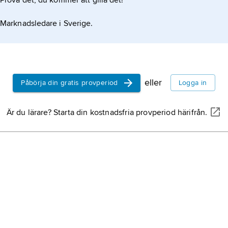
Prova det, du kommer att gilla det!
Glavendru
att vissa p
skeppssätt
särskilda en
Marknadsledare i Sverige.
vikingatid
gravhög fr
på norra F
Anundshög
Badelunda 
eller
Påbörja din gratis provperiod
Logga in
dös,
en for
(storstensg
Är du lärare? Starta din kostnadsfria provperiod härifrån.
båtgrav,
för
av en båtf
(skeppssätt
båt.