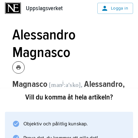
Uppslagsverket
Uppslagsverket
Logga in
Alessandro
Magnasco
Magnasco
Alessandro,
j
,
[man
:aʹsko]
1667–1749, italiensk målare från Genua,
Vill du komma åt hela artikeln?
verksam i Milano från och med 1678.
Alessandro Magnasco utgick från italiensk
Objektiv och pålitlig kunskap.
senbarock, som han utvecklade i ett mycket
personligt, mörkt hållet måleri med