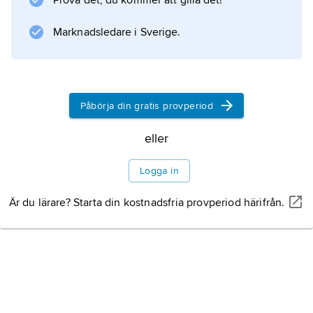
Prova det, du kommer att gilla det!
Information om artikeln
Marknadsledare i Sverige.
Påbörja din gratis provperiod
eller
Logga in
Är du lärare? Starta din kostnadsfria provperiod härifrån.