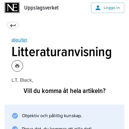
Uppslagsverket
Uppslagsverket
Logga in
aleuter
Litteraturanvisning
L.T. Black,
Atka: An Ethnohistory of the Western
Vill du komma åt hela artikeln?
Aleutians
(1984);
Objektiv och pålitlig kunskap.