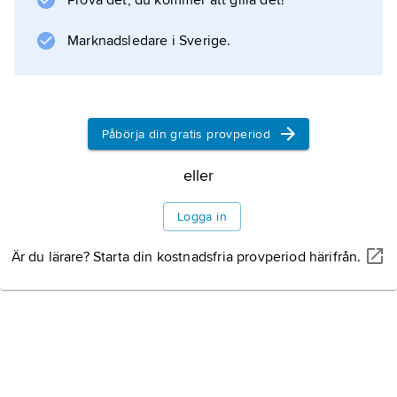
Prova det, du kommer att gilla det!
se
plattektonik
Marknadsledare i Sverige.
.
Påbörja din gratis provperiod
Information om artikeln
eller
Logga in
Är du lärare? Starta din kostnadsfria provperiod härifrån.