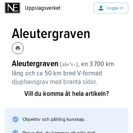
Uppslagsverket
Uppslagsverket
Logga in
Aleutergraven
Aleutergraven
,
en 3 700 km
[aleʹv-]
lång och ca 50 km bred V-formad
djuphavsgrav med branta sidor.
Vill du komma åt hela artikeln?
Det största djupet är 7 680 m. Aleutergraven
utgörs av en neddragen havsbotten i
subduktionszonen mellan den norrut glidande
stillahavsplattan och den nordamerikanska
Objektiv och pålitlig kunskap.
plattan, där den förra dyker under den senare;