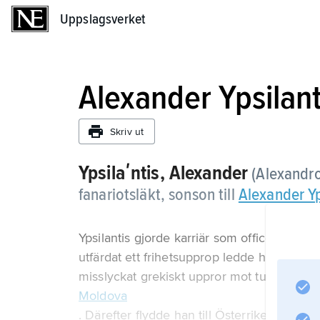
Uppslagsverket
Uppslagsverket
Alexander Ypsilant
Skriv ut
Ypsilaʹntis, Alexander
(Alexandro
fanariotsläkt, sonson till
Alexander Yp
Ypsilantis gjorde karriär som officer i rysk 
utfärdat ett frihetsupprop ledde han 1821 so
misslyckat grekiskt uppror mot turkarna i
Moldova
. Därefter flydde han till Österrike, där han 