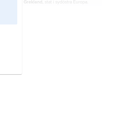
Grekland,
stat i sydöstra Europa.
Rumänien,
stat i sydöstra Europa.
Österrike,
stat i Centraleuropa.
Iran,
stat i Mellanöstern.
Finland,
stat i Nordeuropa.
Italien,
stat i södra Europa.
Sverige,
stat på Skandinaviska
halvön, norra Europa.
Storbritannien,
stat i västra Europa.