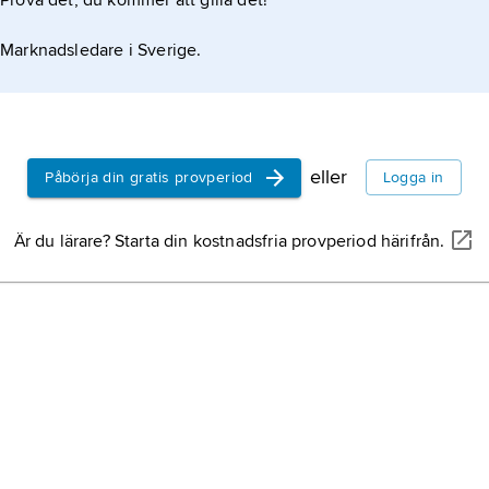
Prova det, du kommer att gilla det!
Marknadsledare i Sverige.
eller
Påbörja din gratis provperiod
Logga in
Är du lärare? Starta din kostnadsfria provperiod härifrån.