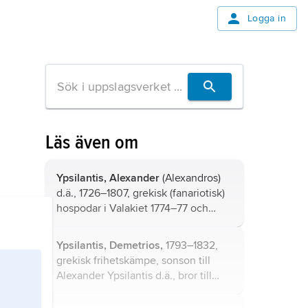
Logga in
Läs även om
Ypsilantis, Alexander
(Alexandros)
d.ä., 1726–1807, grekisk (fanariotisk)
hospodar i Valakiet 1774–77 och
1796–97, i Moldova 1786–88.
Ypsilantis, Demetrios,
1793–1832,
grekisk frihetskämpe, sonson till
Alexander Ypsilantis d.ä., bror till
Alexander Ypsilantis d.y.