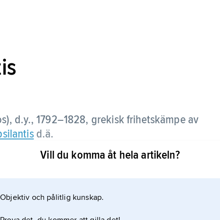
is
s), d.y.,
1792–1828, grekisk frihetskämpe av
silantis
d.ä.
Vill du komma åt hela artikeln?
tjänst och deltog i Napoleonkrigen. Efter att ha
m ordförande i frihetsföreningen Filiki Hetairia ett
Objektiv och pålitlig kunskap.
hölls internerad till 1827.