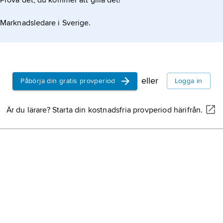
Prova det, du kommer att gilla det!
Marknadsledare i Sverige.
eller
Påbörja din gratis provperiod
Logga in
Är du lärare? Starta din kostnadsfria provperiod härifrån.