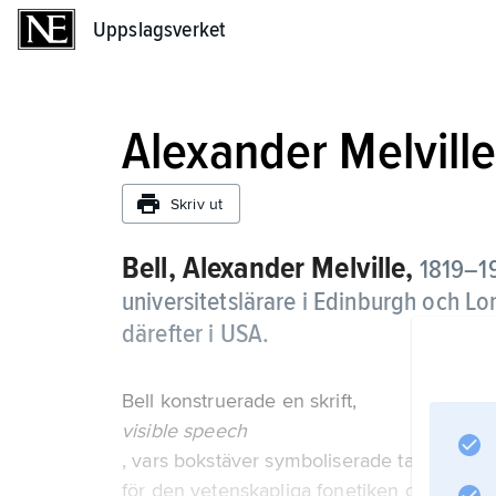
Uppslagsverket
Uppslagsverket
Alexander Melville
Skriv ut
Bell, Alexander Melville,
1819–19
universitetslärare i Edinburgh och 
därefter i USA.
Bell konstruerade en skrift,
visible speech
, vars bokstäver symboliserade talorganens
för den vetenskapliga fonetiken och för d