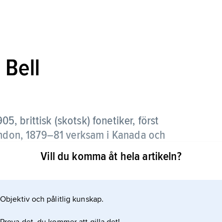
 Bell
05, brittisk (skotsk) fonetiker, först
London, 1879–81 verksam i Kanada och
Vill du komma åt hela artikeln?
Objektiv och pålitlig kunskap.
 ställning vid uttalet och som fick betydelse både
övundervisningen.