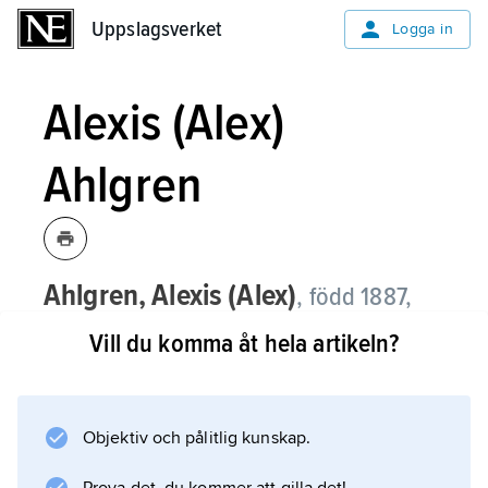
Uppslagsverket
Uppslagsverket
Logga in
Alexis (Alex)
Ahlgren
Ahlgren,
Alexis
(Alex)
,
född 1887,
död tidigast 1958, långdistanslöpare,
Vill du komma åt hela artikeln?
grovarbetare, medlem av bl.a.
Södermalms IK.
Objektiv och pålitlig kunskap.
Ahlgren var en av Sveriges främsta på långa
distanser under 1910-talet, talangfull men