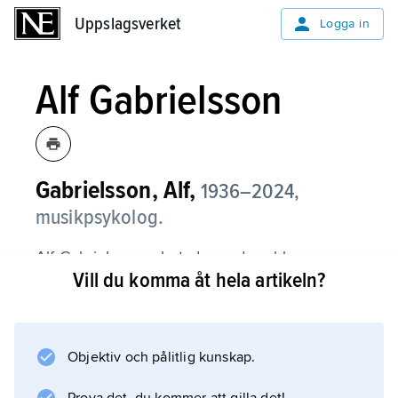
Uppslagsverket
Uppslagsverket
Logga in
Alf Gabrielsson
Gabrielsson, Alf,
1936–2024,
musikpsykolog.
Alf Gabrielsson arbetade med problem
Vill du komma åt hela artikeln?
rörande rytmupplevelser, bland annat i
doktorsavhandlingen
Studies in Rhythm
(1973), men ägnade sig från slutet av 1980-
Objektiv och pålitlig kunskap.
talet åt de starka musikupplevelsernas