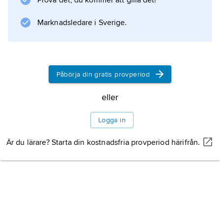
(1941).
Prova det, du kommer att gilla det!
Marknadsledare i Sverige.
Information om artikeln
Påbörja din gratis provperiod
eller
Logga in
Är du lärare? Starta din kostnadsfria provperiod härifrån.