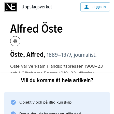
Uppslagsverket
Uppslagsverket
Logga in
Alfred Öste
Öste, Alfred,
1889–1977, journalist.
Öste var verksam i landsortspressen 1908–23
och i Göteborgs-Posten 1918–23, därefter i
Vill du komma åt hela artikeln?
Svenska Dagbladet, bl.a. som utrikesredaktör
1935–51 och korrespondent i New York 1951–
54. Han utgav utrikespolitiska böcker och
biografier som
Objektiv och pålitlig kunskap.
Franklin Roosevelt