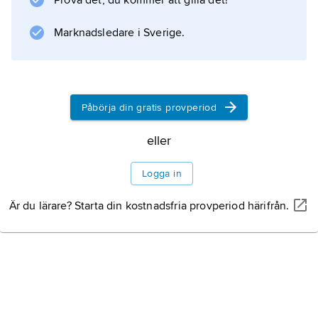
Prova det, du kommer att gilla det!
Marknadsledare i Sverige.
Information om artikeln
Påbörja din gratis provperiod
eller
Logga in
Är du lärare? Starta din kostnadsfria provperiod härifrån.