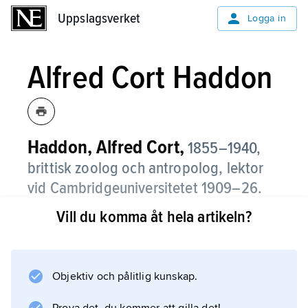
Uppslagsverket
Uppslagsverket
Logga in
Alfred Cort Haddon
Haddon, Alfred Cort,
1855–1940,
brittisk zoolog och antropolog, lektor
vid Cambridgeuniversitetet 1909–26.
Vill du komma åt hela artikeln?
Haddon är mest känd som ledare av
Cambridge-expeditionen till Torres Strait-
öarna, Nya Guinea, 1898–99, som inledde
den brittiska traditionen för vetenskaplig
Objektiv och pålitlig kunskap.
etnografisk fältforskning.