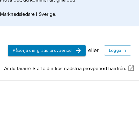
Prova det, du kommer att gilla det!
Marknadsledare i Sverige.
eller
Påbörja din gratis provperiod
Logga in
Är du lärare? Starta din kostnadsfria provperiod härifrån.