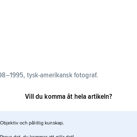
98–1995, tysk-amerikansk fotograf.
ar 1929–35 anställd vid Associated Press i Berlin,
Vill du komma åt hela artikeln?
idningarna. Han emigrerade 1935 till USA och blev
rna på den nystartade tidskriften Life.
Objektiv och pålitlig kunskap.