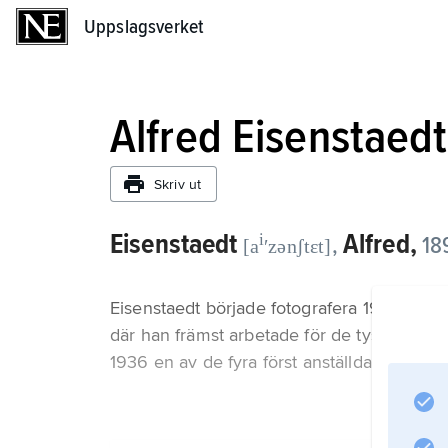
Uppslagsverket
Uppslagsverket
Alfred Eisenstaedt
Skriv ut
Eisenstaedt
Alfred,
i
,
18
[a
ʹzənʃtɛt]
Eisenstaedt började fotografera 1927 och v
där han främst arbetade för de tyska bildt
1936 en av de fyra först anställda fotografe