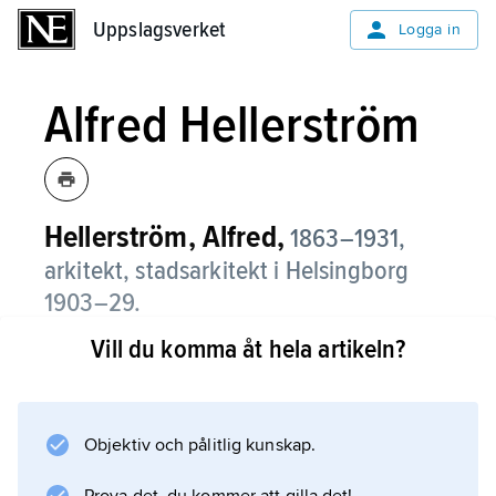
Uppslagsverket
Uppslagsverket
Logga in
Alfred Hellerström
Hellerström, Alfred,
1863–1931,
arkitekt, stadsarkitekt i Helsingborg
1903–29.
Vill du komma åt hela artikeln?
Hellerström var en av sin tids främsta
regionala arkitekter och etablerade en
omfattande verksamhet i Helsingborg efter att
1891 ha vunnit första pris i en tävling om
Objektiv och pålitlig kunskap.
stadens nya rådhus. Detta uppfördes 1892–