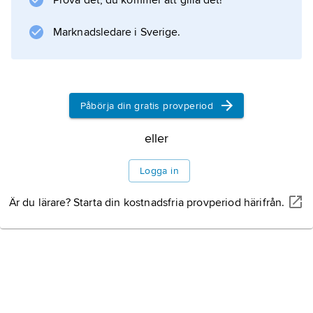
Prova det, du kommer att gilla det!
96 som en magnifik tegelborg i nygotisk stil.
Marknadsledare i Sverige.
Information om artikeln
Påbörja din gratis provperiod
eller
Logga in
Är du lärare? Starta din kostnadsfria provperiod härifrån.