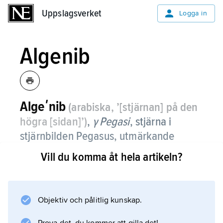
Uppslagsverket
Uppslagsverket
Logga in
Algenib
Algeʹnib
(arabiska, ’[stjärnan] på den
högra [sidan]’)
,
γ Pegasi
,
stjärna i
stjärnbilden Pegasus, utmärkande
Pegasuskvadratens sydöstra hörn (se
Vill du komma åt hela artikeln?
Pegasus
).
Namnet används även för stjärnan α Persei (se
Mirfak
Objektiv och pålitlig kunskap.
).