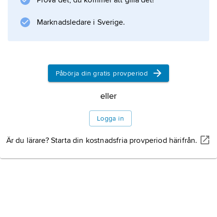
Prova det, du kommer att gilla det!
Marknadsledare i Sverige.
Information om artikeln
Påbörja din gratis provperiod
eller
Logga in
Är du lärare? Starta din kostnadsfria provperiod härifrån.