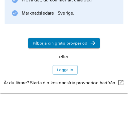
Prova det, du kommer att gilla det!
000 man. Halvmilitära säkerhetsstyrkor
uppgår till 187 000 man, varav 150 000
Marknadsledare i Sverige.
Information om artikeln
Påbörja din gratis provperiod
eller
Logga in
Är du lärare? Starta din kostnadsfria provperiod härifrån.