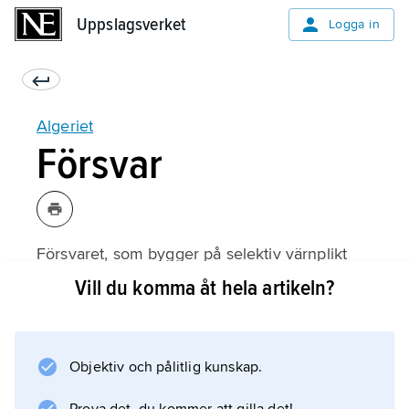
Uppslagsverket
Uppslagsverket
Logga in
Algeriet
Försvar
Försvaret, som bygger på selektiv värnplikt
med en första tjänstgöring om 18 månader,
Vill du komma åt hela artikeln?
omfattar (2008) 147 000 man och är
organiserat i 5 divisioner med 900
stridsvagnar, 2 ubåtar, 9 fregatter/korvetter,
Objektiv och pålitlig kunskap.
20 patrullbåtar, 140 stridsflygplan och 33
attackhelikoptrar. Reserverna uppgår till 150