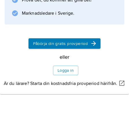
Prova det, du kommer att gilla det!
handelsmonopol, har handelsöverskott sedan
1979. Importen av konsumtionsvaror har
Marknadsledare i Sverige.
kraftigt begränsats,
Påbörja din gratis provperiod
Information om artikeln
eller
Logga in
Är du lärare? Starta din kostnadsfria provperiod härifrån.