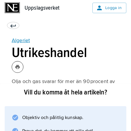
Uppslagsverket
Uppslagsverket
Logga in
Algeriet
Utrikeshandel
Olja och gas svarar för mer än 90 procent av
exportvärdet. Dessutom exporteras järnmalm,
Vill du komma åt hela artikeln?
vin, citrusfrukter och fosfat. Importen utgörs
huvudsakligen av industriell utrustning,
halvfabrikat, transportmedel och livsmedel.
Objektiv och pålitlig kunskap.
Viktigaste handelspartner är Frankrike, Italien,
Kina och Spanien. Algeriet, som har statligt