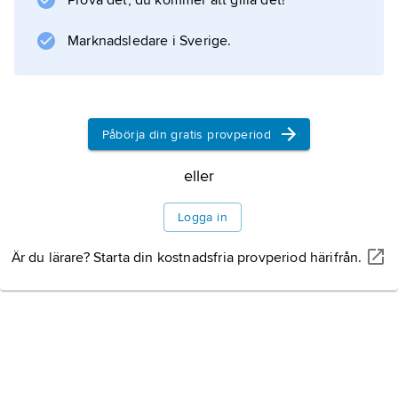
Prova det, du kommer att gilla det!
Marknadsledare i Sverige.
Information om artikeln
Påbörja din gratis provperiod
eller
Logga in
Är du lärare? Starta din kostnadsfria provperiod härifrån.