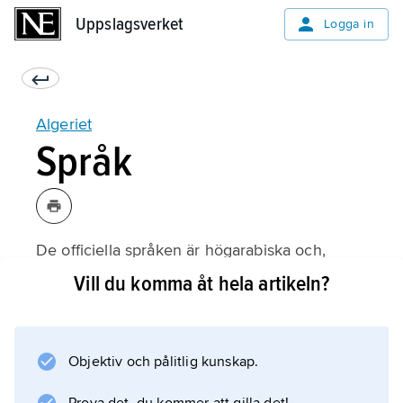
Uppslagsverket
Uppslagsverket
Logga in
Algeriet
Språk
De officiella språken är högarabiska och,
sedan 2016, tamazight, ett berberspråk.
Vill du komma åt hela artikeln?
Majoriteten av befolkningen (cirka 80 procent)
talar olika former av arabisk maghribdialekt,
medan berberspråk talas av en stor minoritet.
Objektiv och pålitlig kunskap.
Det forna kolonialspråket franska har också en
stark ställning i landet.