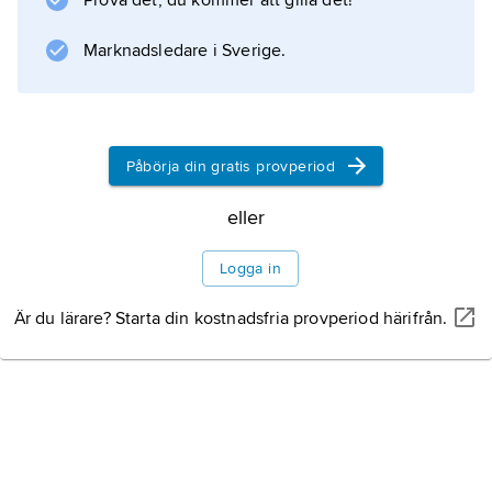
Prova det, du kommer att gilla det!
Marknadsledare i Sverige.
Påbörja din gratis provperiod
eller
Logga in
Är du lärare? Starta din kostnadsfria provperiod härifrån.