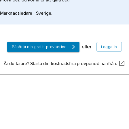
Prova det, du kommer att gilla det!
Marknadsledare i Sverige.
eller
Påbörja din gratis provperiod
Logga in
Är du lärare? Starta din kostnadsfria provperiod härifrån.