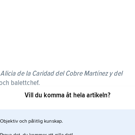
n
Alicia de la Caridad del Cobre Martínez y del
och balettchef.
Vill du komma åt hela artikeln?
n Ballet Theatre återvände Alicia Alonso till Havanna
utionen 1959 blev Kubas nationalbalett. Fram till
artade Alonso en skola vid nationalbaletten; till
Objektiv och pålitlig kunskap.
ldats där hör Carlos Acosta