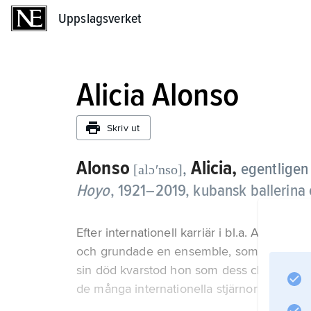
Uppslagsverket
Uppslagsverket
Alicia Alonso
Skriv ut
Alonso
Alicia,
,
egentlige
[alɔʹnso]
Hoyo
,
1921–2019, kubansk ballerina 
Efter internationell karriär i bl.a. America
och grundade en ensemble, som efter revol
sin död kvarstod hon som dess chef. 1960 st
de många internationella stjärnor som utbi