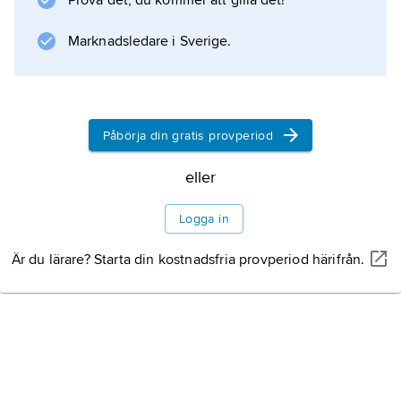
Prova det, du kommer att gilla det!
Marknadsledare i Sverige.
Information om artikeln
Påbörja din gratis provperiod
eller
Logga in
Är du lärare? Starta din kostnadsfria provperiod härifrån.