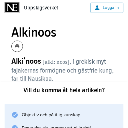
Uppslagsverket
Uppslagsverket
Logga in
Alkinoos
Alkiʹnoos
,
i grekisk myt
[alki:ʹnoɔs]
fajakernas förmögne och gästfrie kung,
far till Nausikaa.
Vill du komma åt hela artikeln?
I ”Odysséen” skildras Alkinoos omtanke om
den skeppsbrutne Odysseus, som han hjälper
hem till Ithaka, trots att detta väcker
Poseidons vrede och blir fajakernas
Objektiv och pålitlig kunskap.
undergång.