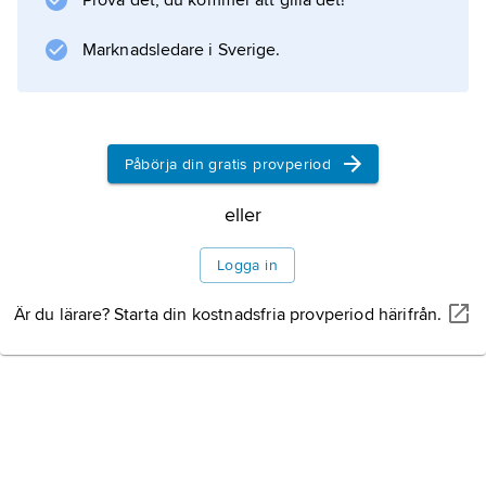
Prova det, du kommer att gilla det!
Information om artikeln
Marknadsledare i Sverige.
Påbörja din gratis provperiod
eller
Logga in
Är du lärare? Starta din kostnadsfria provperiod härifrån.