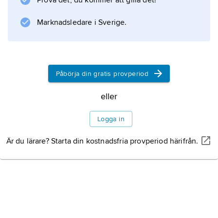
Prova det, du kommer att gilla det!
Information om artikeln
Marknadsledare i Sverige.
Påbörja din gratis provperiod
eller
Logga in
Är du lärare? Starta din kostnadsfria provperiod härifrån.