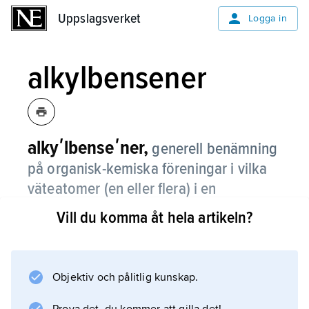
Uppslagsverket
Uppslagsverket
Logga in
alkylbensener
alkyʹlbenseʹner,
generell benämning
på organisk-kemiska föreningar i vilka
väteatomer (en eller flera) i en
bensenring ersatts med alkylgrupper.
Vill du komma åt hela artikeln?
Viktiga exempel är toluen och xylen.
Objektiv och pålitlig kunskap.