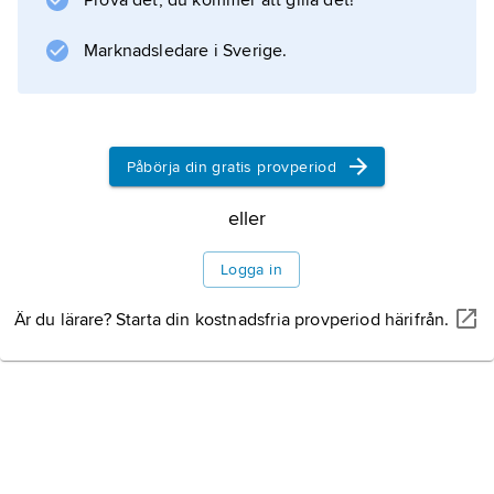
Prova det, du kommer att gilla det!
Marknadsledare i Sverige.
Påbörja din gratis provperiod
eller
Logga in
Är du lärare? Starta din kostnadsfria provperiod härifrån.