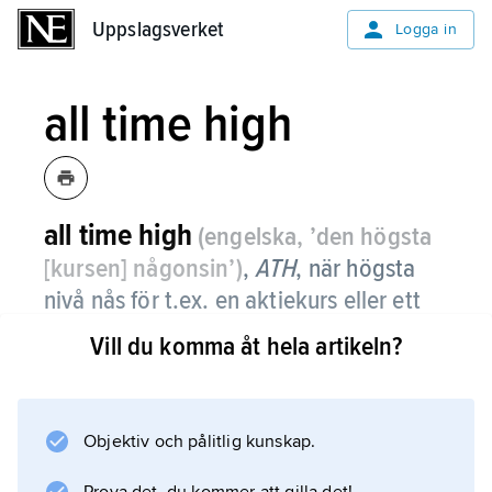
Uppslagsverket
Uppslagsverket
Logga in
all time high
all time high
(engelska, ’den högsta
[kursen] någonsin’)
,
ATH
,
när högsta
nivå nås för t.ex. en aktiekurs eller ett
index dittills.
Vill du komma åt hela artikeln?
Objektiv och pålitlig kunskap.
Information om artikeln