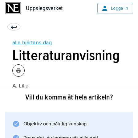
Uppslagsverket
Uppslagsverket
Logga in
alla hjärtans dag
Litteraturanvisning
A. Lilja,
Sockrade hjärtan och godissugna spöken: Alla
Vill du komma åt hela artikeln?
Hjärtans Dag och Halloween – två nya
festseder i Sverige.
(1998).
Objektiv och pålitlig kunskap.