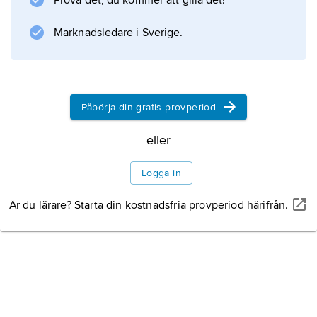
Prova det, du kommer att gilla det!
Information om artikeln
Marknadsledare i Sverige.
Påbörja din gratis provperiod
eller
Logga in
Är du lärare? Starta din kostnadsfria provperiod härifrån.