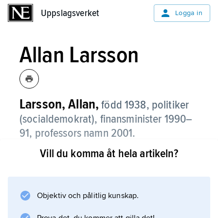
Uppslagsverket
Uppslagsverket
Logga in
Allan Larsson
Larsson, Allan,
född 1938, politiker
(socialdemokrat), finansminister 1990–
91, professors namn 2001.
Vill du komma åt hela artikeln?
Larsson började som journalist 1961, var
inrikeschef på TV:s nyhetsredaktion 1969–71
och chefredaktör för Vi 1979–82. Under flera
perioder har han varit knuten till Svenska
Objektiv och pålitlig kunskap.
Metallindustriarbetarförbundet som utredare;