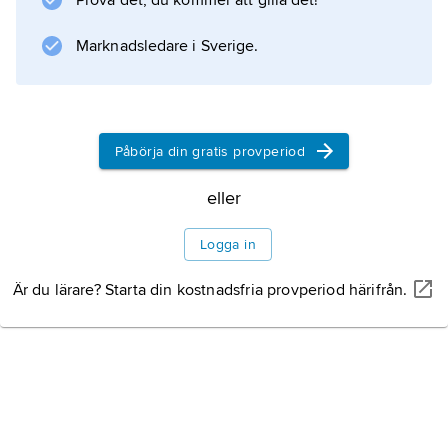
Prova det, du kommer att gilla det!
utredningschef där 1971–73. Åren 1967–69
var han sekreterare i Statsrådsberedningen
Marknadsledare i Sverige.
och 1974–76 statssekreterare i
Arbetsmarknadsdepartementet. Larsson blev
1983 generaldirektör för AMS och
Påbörja din gratis provperiod
eller
Information om artikeln
Logga in
Är du lärare? Starta din kostnadsfria provperiod härifrån.