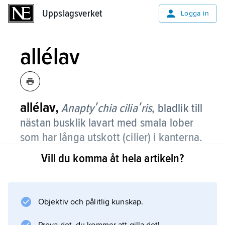
Uppslagsverket
Uppslagsverket
Logga in
allélav
allélav,
Anaptyʹchia ciliaʹris
,
bladlik till
nästan busklik lavart med smala lober
som har långa utskott (cilier) i kanterna.
Vill du komma åt hela artikeln?
Ovansidan är grå och tätt besatt med korta
hår. Fruktkroppar är vanliga och kan bli upp till
10 mm i diameter.
Objektiv och pålitlig kunskap.