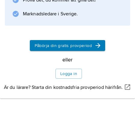
Prova det, du kommer att gilla det!
Information om artikeln
Marknadsledare i Sverige.
Påbörja din gratis provperiod
eller
Logga in
Är du lärare? Starta din kostnadsfria provperiod härifrån.